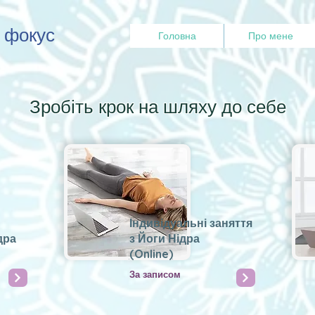
й фокус
Головна
Про мене
Зробіть крок на шляху до себе
Індивідуальні заняття
дра
з Йоги Нідра
(
Online
)
За записом