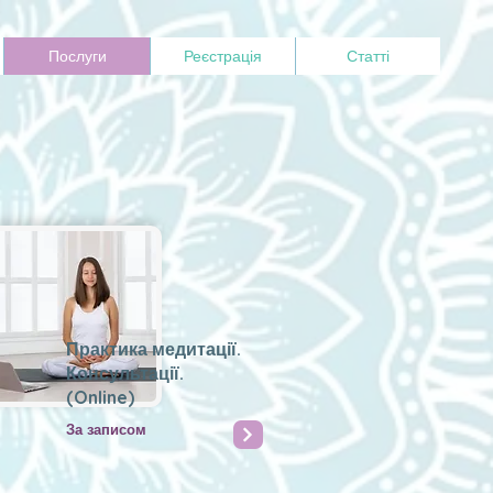
Послуги
Реєстрація
Статті
Практика медитації.
Консультації.
(Online)
За записом