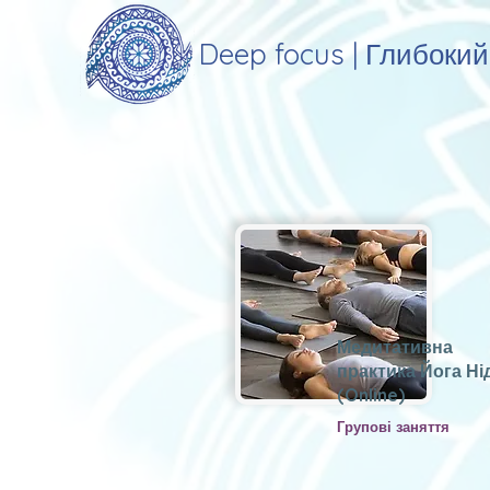
Deep focus | Глибоки
Медитативна
практика Йога Ні
(Online)
Групові заняття