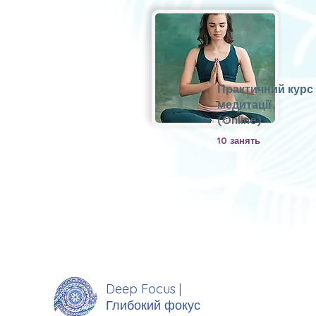
Практичний курс
медитації
(
Online
)
10 занять
Deep Focus |
Глибокий фокус