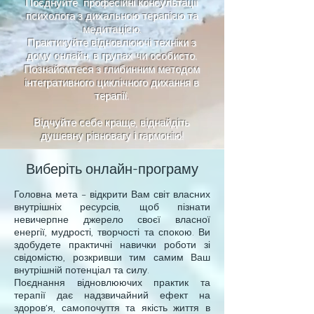
Поєднуйте професійні консультації
психолога з дихальною терапією та
медитацією.
Практикуйте відновлюючі техніки з
дому онлайн, в групах чи особисто.
Познайомтеся з глибинним методом
інтегративного циклічного дихання в
терапії.
Відчуйте себе краще, віднайдіть
душевну рівновагу і гармонію!
Виберіть онлайн-програму
Головна мета – відкрити Вам світ власних
внутрішніх ресурсів, щоб пізнати
невичерпне джерело своєї власної
енергії, мудрості, творчості та спокою. Ви
здобудете практичні навички роботи зі
свідомістю, розкривши тим самим Ваш
внутрішній потенціал та силу.
Поєднання відновлюючих практик та
терапії дає надзвичайний ефект на
здоров'я, самопочуття та якість життя в