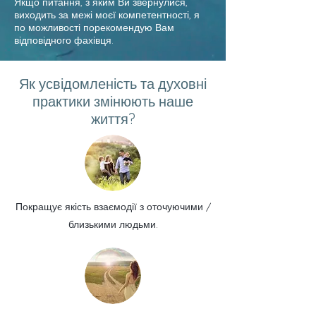
Якщо питання, з яким Ви звернулися,
виходить за межі моєї компетентності, я
по можливості порекомендую Вам
відповідного фахівця.
Як усвідомленість та духовні
практики змінюють наше
життя?
Покращує якість взаємодії з оточуючими /
близькими людьми.