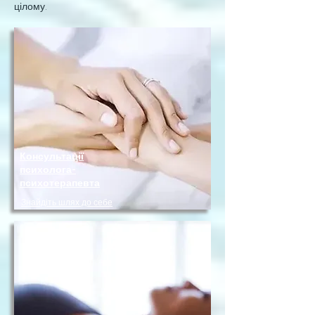
цілому.
Консультації
психолога-
психотерапевта
Знайдіть шлях до себе