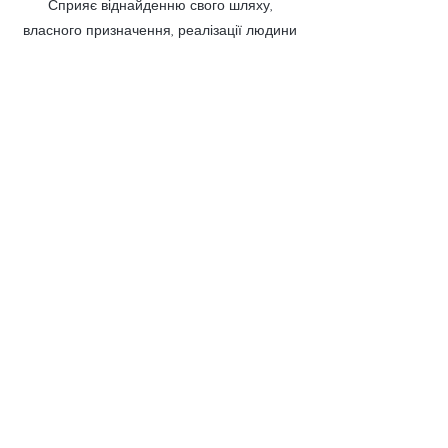
Сприяє віднайденню свого шляху,
власного призначення, реалізації людини
в усіх сферах.
Відкриває серце та наповнює людину
високовібраційними енергіями.
Допомагає відчувати і чути самого себе,
свій власний внутрішній голос і слідувати
йому, розкриває інтуїцію.