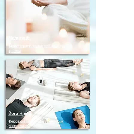
Медитація
Майстерність медитаціїї крок за
кроком
Йога Нідра
Керована медитація з глибоким
зануренням