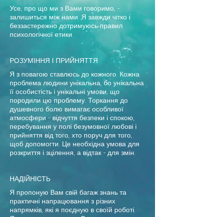
Усе, про що ми з Вами говоримо, -
залишиться між нами. Я завжди чітко і
беззастережно дотримуюсь правил
психологічної етики.
РОЗУМІННЯ І ПРИЙНЯТТЯ
Я з повагою ставлюсь до кожного. Кожна
проблема людини унікальна, бо унікальна
її особистість і унікальні умови, що
породили цю проблему. Торкання до
душевного болю вимагає особливої
атмосфери - відчуття безпеки і спокою,
перебування у полі безумовної любові і
прийняття від того, хто поруч для того,
щоб допомогти. Це необхідна умова для
розкриття і зцілення, а відтак - для змін.
НАДІЙНІСТЬ
Я пропоную Вам свій багаж знань та
практичні напрацювання з різних
напрямків, які я поєдную в своїй роботі.