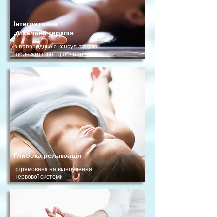
Інтегративна
дихальна терапія
з попередньою консультацією
щодо життєвої проблеми
Глибока релаксація
спрямована на відновлення
нервової системи