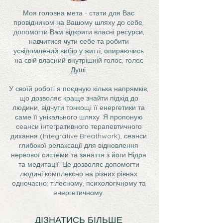
Моя головна мета - стати для Вас
провідником на Вашому шляху до себе,
допомогти Вам відкрити власні ресурси,
навчитися чути себе та робити
усвідомлений вибір у житті, опираючись
на свій власний внутрішній голос, голос
Душі.
У своїй роботі я поєдную кілька напрямків,
що дозволяє краще знайти підхід до
людини, відчути тонкощі її енергетики та
саме її унікального шляху. Я пропоную
сеанси інтегративного терапевтичного
дихання (Integrative Breathwork), сеанси
глибокої релаксації для відновлення
нервової системи та заняття з йоги Нідра
та медитації. Це дозволяє допомогти
людині комплексно на різних рівнях
одночасно: тілесному, психологічному та
енергетичному.
ДІЗНАТИСЬ БІЛЬШЕ